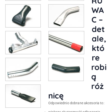
RU
WA
C –
det
ale,
któ
re
robi
ą
róż
nicę
Odpowiednio dobrane akcesoria to: