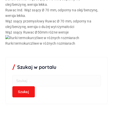
Ruwac Ind. Wąż ssący Ø 70 mm, odporny na olej/benzynę,
wersja lekka.
Wąż ssący przemysłowy Ruwac Ø 70 mm, odporny na
olej/benzynę, wersja o dużej wytrzymałości
Wąż ssący Ruwac Ø50mm różne wersje
Rurki termokurczliwe w różnych rozmiarach
Szukaj w portalu
S
z
u
k
a
j
: