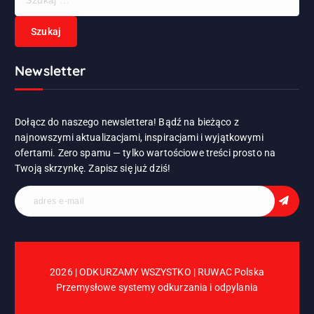
z
u
k
a
Newsletter
j
:
Dołącz do naszego newslettera! Bądź na bieżąco z
najnowszymi aktualizacjami, inspiracjami i wyjątkowymi
ofertami. Zero spamu — tylko wartościowe treści prosto na
Twoją skrzynkę. Zapisz się już dziś!
2026 | ODKURZAMY WSZYSTKO | RUWAC Polska
Przemysłowe systemy odkurzania i odpylania