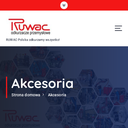
P
r
z
e
j
d
RUWAC Polska odkurzamy wszystko!
ź
d
o
t
r
e
Akcesoria
ś
c
i
Strona domowa
Akcesoria